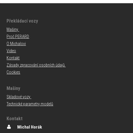
Překládací vozy
Mašiny
Proč PERARD
O Michalovi
Video
Kontakt
Zásady zpracování osobních údajů
Cookies
Mašiny
Skladové vozy
Technické parametry modelů
Kontakt
Michal Horák