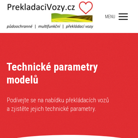
MENU
Technické parametry
modelů
Podívejte se na nabídku překládacích vozů
a zjistěte jejich technické parametry.