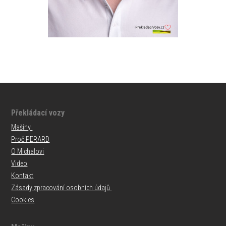
Překládací vozy
Mašiny
Proč PERARD
O Michalovi
Video
Kontakt
Zásady zpracování osobních údajů
Cookies