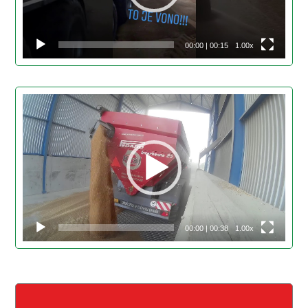
00:00
|
00:15
1.00x
Video
přehrávač
00:00
|
00:38
1.00x