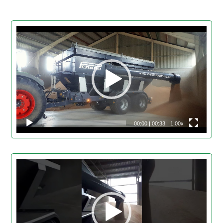
Video
přehrávač
00:00
|
00:33
1.00x
Video
přehrávač