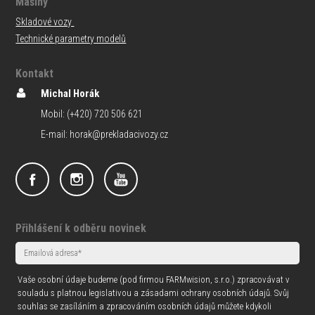
Mašiny
Skladové vozy
Technické parametry modelů
Kontakt
Michal Horák
Mobil: (+420) 720 506 621
E-mail: horak@prekladacivozy.cz
Přihlášení k odběru novinek
Vaše osobní údaje budeme (pod firmou FARMwision, s.r.o.) zpracovávat v
souladu s platnou legislativou a zásadami ochrany osobních údajů. Svůj
souhlas se zasíláním a zpracováním osobních údajů můžete kdykoli