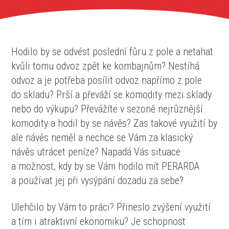
Hodilo by se odvést poslední fůru z pole a netahat
kvůli tomu odvoz zpět ke kombajnům? Nestíhá
odvoz a je potřeba posílit odvoz napřímo z pole
do skladu? Prší a převáží se komodity mezi sklady
nebo do výkupu? Převážíte v sezoně nejrůznější
komodity a hodil by se návěs? Zas takové využití by
ale návěs neměl a nechce se Vám za klasický
návěs utrácet peníze? Napadá Vás situace
a možnost, kdy by se Vám hodilo mít PERARDA
a používat jej při vysýpání dozadu za sebe?
Ulehčilo by Vám to práci? Přineslo zvýšení využití
a tím i atraktivní ekonomiku? Je schopnost