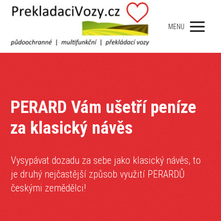
MENU
PERARD Vám ušetří peníze
za klasický návěs
Vysypávat dozadu za sebe jako klasický návěs, to
je druhý nejčastější způsob využití PERARDŮ
českými zemědělci!